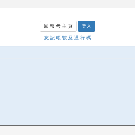
回 報 考 主 頁
登入
忘 記 帳 號 及 通 行 碼