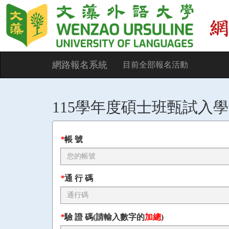
網路報名系統
目前全部報名活動
115學年度碩士班甄試入學
*
帳 號
*
通 行 碼
*
驗 證 碼(請輸入數字的
加總
)