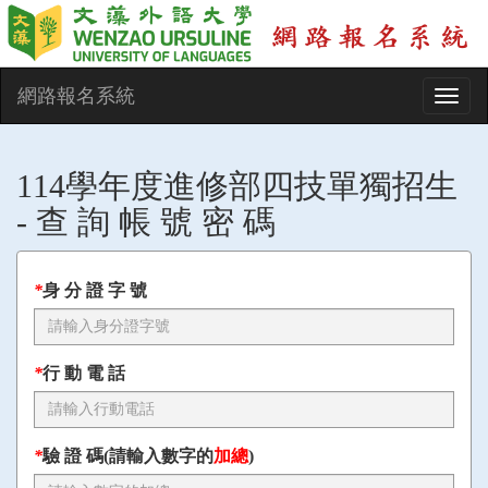
網路報名系統
Toggl
navig
114學年度進修部四技單獨招生
- 查 詢 帳 號 密 碼
*
身 分 證 字 號
*
行 動 電 話
*
驗 證 碼(請輸入數字的
加總
)